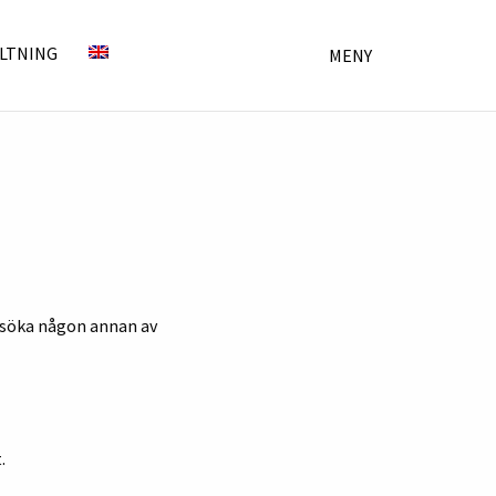
LTNING
MENY
besöka någon annan av
.