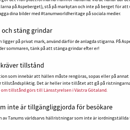
larna på Aspeberget), stå på markytan och inte på berget för att u
tagga dina bilder med #tanumworldheritage på sociala medier.
 och stäng grindar
 ligger på privat mark, använd därför de anlagda stigarna. På As
der sommaren, tänk på att stänga grindar efter er!
räver tillstånd
on som innebär att hällen måste rengöras, sopas eller på annat s
 tillståndspliktig. Det är heller inte tillåtet att gå på ristninga
om tillstånd görs till Länsstyrelsen i Västra Götaland.
m inte är tillgängliggjorda för besökare
 av Tanums världsarvs hällristningar som inte är iordningställda 