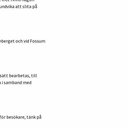
ndvika att slita på
peberget och vid Fossum
ätt bearbetas, till
rna i samband med
för besökare, tänk på