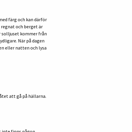
 med färg och kan därför
t regnat och berget är
r solljuset kommer från
ydligare. När på dagen
len eller natten och lysa
åtet att gå på hällarna.
t inte finns någon