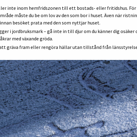
er inte inom hemfridszonen till ett bostads- eller fritidshus. För
mråde måste du be om lov av den som bor i huset. Även när ristni
 innan besöket prata med den som nyttjar huset.
ger i jordbruksmark – gå inte in till djur om du känner dig osäker 
 åkrar med växande gröda.
 att gräva fram eller rengöra hällar utan tillstånd från länsstyrels