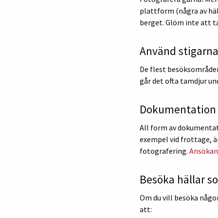
plattform (några av häl
berget. Glöm inte att 
Använd stigarna
De flest besöksområden
går det ofta tamdjur un
Dokumentation k
All form av dokumentati
exempel vid frottage, är
fotografering.
Ansökan 
Besöka hällar so
Om du vill besöka någon
att: