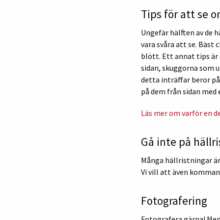
Tips för att se 
Ungefär hälften av de h
vara svåra att se. Bäst
blött. Ett annat tips ä
sidan, skuggorna som up
detta inträffar beror på
på dem från sidan med 
Läs mer om varför en del
Gå inte på hällr
Många hällristningar är 
Vi vill att även komman
Fotografering
Fotografera gärna! Men 