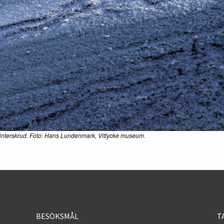
 vinterskrud. Foto: Hans Lundenmark, Vitlycke museum.
BESÖKSMÅL
T