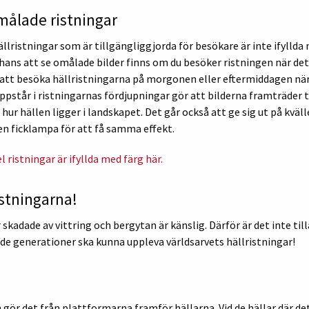
omålade ristningar
ällristningar som är tillgängliggjorda för besökare är inte ifyllda
 chans att se omålade bilder finns om du besöker ristningen när de
r att besöka hällristningarna på morgonen eller eftermiddagen nä
pstår i ristningarnas fördjupningar gör att bilderna framträder t
 hur hällen ligger i landskapet. Det går också att ge sig ut på kväl
en ficklampa för att få samma effekt.
 ristningar är ifyllda med färg här.
istningarna!
skadade av vittring och bergytan är känslig. Därför är det inte till
de generationer ska kunna uppleva världsarvets hällristningar!
gör det från plattformarna framför hällarna. Vid de hällar där de