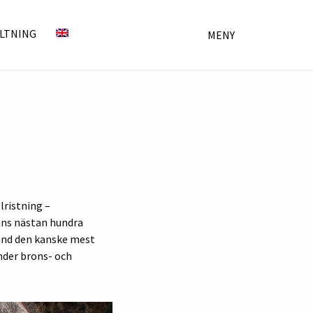
LTNING
MENY
lristning –
inns nästan hundra
land den kanske mest
under brons- och