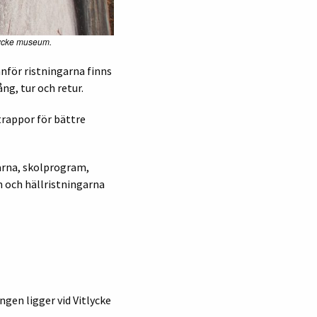
tlycke museum.
anför ristningarna finns
ng, tur och retur.
trappor för bättre
arna, skolprogram,
 och hällristningarna
gen ligger vid Vitlycke