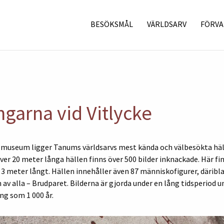
BESÖKSMÅL
VÄRLDSARV
FÖRVA
ngarna vid Vitlycke
e museum ligger Tanums världsarvs mest kända och välbesökta häl
över 20 meter långa hällen finns över 500 bilder inknackade. Här f
 3 meter långt. Hällen innehåller även 87 människofigurer, därib
av alla – Brudparet. Bilderna är gjorda under en lång tidsperiod 
ng som 1 000 år.