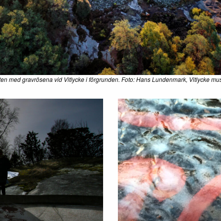
en med gravrösena vid Vitlycke i förgrunden. Foto: Hans Lundenmark, Vitlycke m