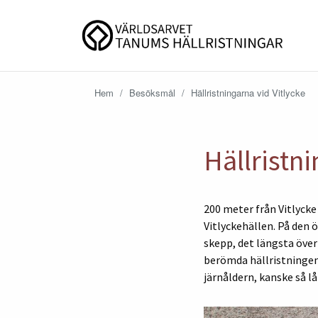
Hem
/
Besöksmål
/
Hällristningarna vid Vitlycke
Hällristni
200 meter från Vitlyck
Vitlyckehällen. På den 
skepp, det längsta över
berömda hällristningen 
järnåldern, kanske så lå