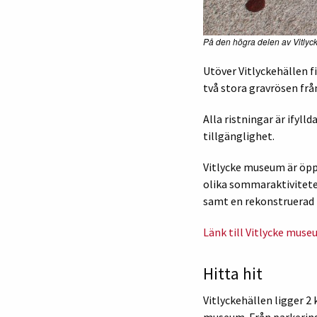
På den högra delen av Vitlyck
Utöver Vitlyckehällen f
två stora gravrösen från
Alla ristningar är ifyl
tillgänglighet.
Vitlycke museum är öpp
olika sommaraktivitete
samt en rekonstruerad b
Länk till Vitlycke muse
Hitta hit
Vitlyckehällen ligger 2
museum. Från parkeringe