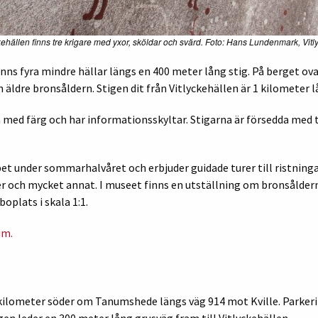
ehällen finns tre krigare med yxor, sköldar och svärd. Foto: Hans Lundenmark, Vi
inns fyra mindre hällar längs en 400 meter lång stig. På berget ov
 äldre bronsåldern. Stigen dit från Vitlyckehällen är 1 kilometer lå
lda med färg och har informationsskyltar. Stigarna är försedda med 
et under sommarhalvåret och erbjuder guidade turer till ristning
r och mycket annat. I museet finns en utställning om bronsåldern
oplats i skala 1:1.
um.
 kilometer söder om Tanumshede längs väg 914 mot Kville. Parkerin
n leder en 300 meter lång grusväg fram till Vitlyckehällen.