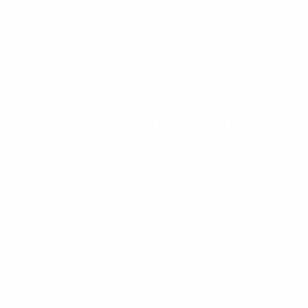
VÄRLDSARV OCH FÖRVALTNING
VISITOR DESTINATIONS
WORLD HERITAGE AND ROCK CARVINGS