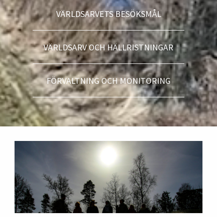
VÄRLDSARVETS BESÖKSMÅL
VÄRLDSARV OCH HÄLLRISTNINGAR
FÖRVALTNING OCH MONITORING