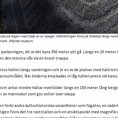
lysas på dagen med hjälp av en spegel. Hällristningen finns på Sotetorp längs vand
nmark, Vitlycke museum.
parkeringen, dit är det bara 350 meter att gå. Längs en 20 meter l
r, den största nås via en brant trappa.
sta hällen längs vandringen och är en av de platser med hällristn
rvsområdet. När bilderna knackades in låg hällen precis vid havs
stort antal mindre hällar med bilder längs en 150 meter lång berg
er av människor som gör volter över skepp.
en förbi andra kulturhistoriska sevärdheter som fägator, en väder
igen finns det tre rastställen och en utsiktspunkt med magnifik 
entrala delarna av världsarvsområdet. Från parkeringen visar röd