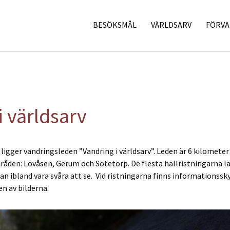
BESÖKSMÅL
VÄRLDSARV
FÖRVA
i världsarv
 ligger vandringsleden ”Vandring i världsarv”. Leden är 6 kilometer
råden: Lövåsen, Gerum och Sotetorp. De flesta hällristningarna län
an ibland vara svåra att se. Vid ristningarna finns informationss
n av bilderna.