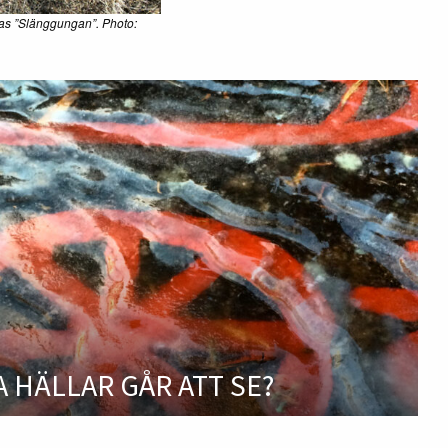
las ”Slänggungan”. Photo:
A HÄLLAR GÅR ATT SE?