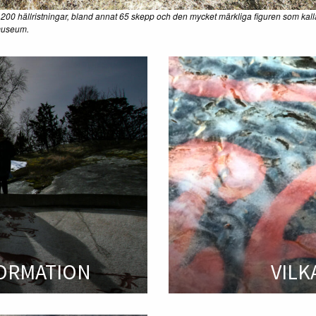
200 hällristningar, bland annat 65 skepp och den mycket märkliga figuren som kal
museum.
FORMATION
VILK