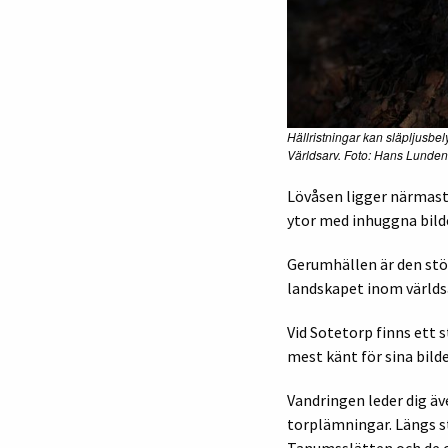
Hällristningar kan släpljusbe
Världsarv. Foto: Hans Lunde
Lövåsen ligger närmast 
ytor med inhuggna bilde
Gerumhällen är den stör
landskapet inom världsa
Vid Sotetorp finns ett 
mest känt för sina bild
Vandringen leder dig äv
torplämningar. Längs st
Tanumsslätten och de c