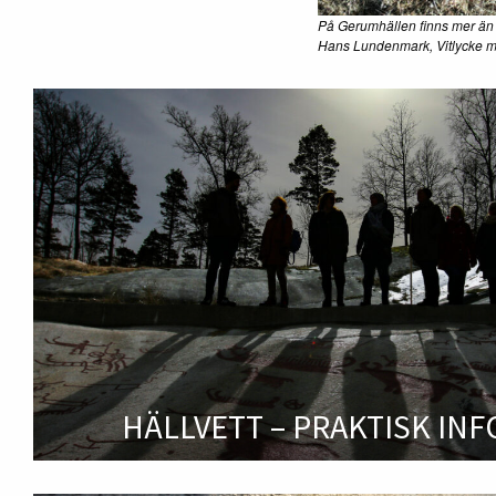
På Gerumhällen finns mer än 
Hans Lundenmark, Vitlycke 
HÄLLVETT – PRAKTISK IN