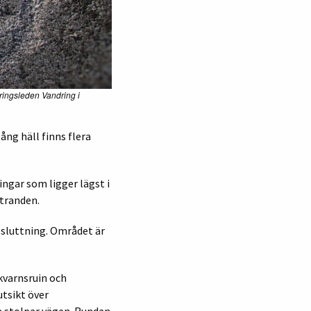
ringsleden Vandring i
ång häll finns flera
ingar som ligger lägst i
stranden.
ssluttning. Området är
kvarnsruin och
utsikt över
a stolpar vägen. Rundan