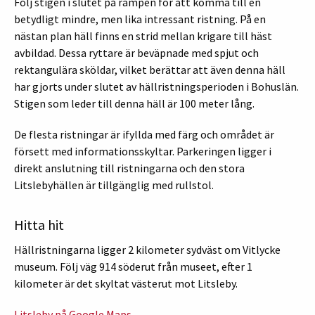
Följ stigen i slutet på rampen för att komma till en
betydligt mindre, men lika intressant ristning. På en
nästan plan häll finns en strid mellan krigare till häst
avbildad. Dessa ryttare är beväpnade med spjut och
rektangulära sköldar, vilket berättar att även denna häll
har gjorts under slutet av hällristningsperioden i Bohuslän.
Stigen som leder till denna häll är 100 meter lång.
De flesta ristningar är ifyllda med färg och området är
försett med informationsskyltar. Parkeringen ligger i
direkt anslutning till ristningarna och den stora
Litslebyhällen är tillgänglig med rullstol.
Hitta hit
Hällristningarna ligger 2 kilometer sydväst om Vitlycke
museum. Följ väg 914 söderut från museet, efter 1
kilometer är det skyltat västerut mot Litsleby.
Litsleby på Google Maps.