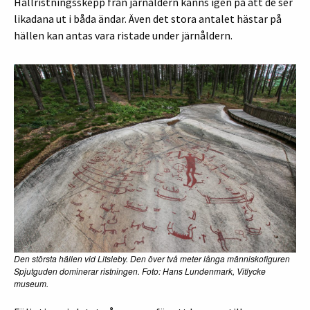
Hällristningsskepp från järnåldern känns igen på att de ser
likadana ut i båda ändar. Även det stora antalet hästar på
hällen kan antas vara ristade under järnåldern.
Den största hällen vid Litsleby. Den över två meter långa människofiguren
Spjutguden dominerar ristningen. Foto: Hans Lundenmark, Vitlycke
museum.